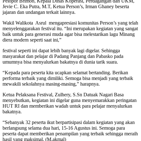
Pelopor Brimob, Kepala Dinas Koperasi, Perdagangan dan UKM,
Jevie C. Eka Putra, M.T, Ketua Person’s, Irman Ghaney beserta
jajaran dan undangan terkait lainnya.
Wakil Walikota Asrul mengapresiasi komunitas Person’s yang telah
menyelenggarakan festival itu. “Ini merupakan kegiatan yang sangat
baik untuk para generasi muda agar bisa melestarikan lagu Minang
diera modern seperti saat ini,”
festival seperti ini dapat lebih banyak lagi digelar. Sehingga
masyarakat dan pelajar di Padang Panjang dan Pabasko pada
umumnya bisa menyalurkan bakatnya di dunia tarik suara.
“Kepada para peserta kita ucapkan selamat bertanding. Berikan
performa terbaik yang dimiliki. Semoga bisa menjadi yang terbaik
mewakili sekolahnya masing-masing,” harapnya.
Ketua Pelaksana Festival, Zulhery, S.Sn Datuak Nagari Basa
menyebutkan, kegiatan ini digelar guna menyemarakkan peringatan
HUT RI dan memberikan wadah untuk para pelajar menyalurkan
bakatnya.
“Sebanyak 32 peserta ikut berpartisipasi dalam kegiatan yang akan
berlangsung selama dua hari, 15-16 Agustus ini. Semoga para
peserta dapat memberikan penampilan yang terbaik sehingga meraih
hasil yang maksimal, (M.akmal)