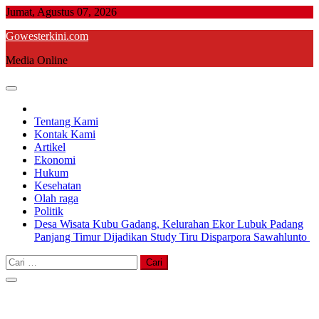
Skip
Jumat, Agustus 07, 2026
to
Gowesterkini.com
content
Media Online
Tentang Kami
Kontak Kami
Artikel
Ekonomi
Hukum
Kesehatan
Olah raga
Politik
Desa Wisata Kubu Gadang, Kelurahan Ekor Lubuk Padang
Panjang Timur Dijadikan Study Tiru Disparpora Sawahlunto
Cari
untuk: