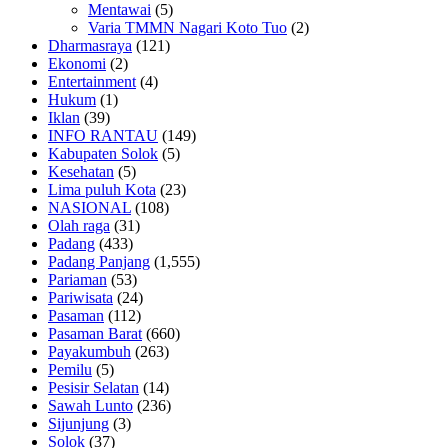
Mentawai
(5)
Varia TMMN Nagari Koto Tuo
(2)
Dharmasraya
(121)
Ekonomi
(2)
Entertainment
(4)
Hukum
(1)
Iklan
(39)
INFO RANTAU
(149)
Kabupaten Solok
(5)
Kesehatan
(5)
Lima puluh Kota
(23)
NASIONAL
(108)
Olah raga
(31)
Padang
(433)
Padang Panjang
(1,555)
Pariaman
(53)
Pariwisata
(24)
Pasaman
(112)
Pasaman Barat
(660)
Payakumbuh
(263)
Pemilu
(5)
Pesisir Selatan
(14)
Sawah Lunto
(236)
Sijunjung
(3)
Solok
(37)