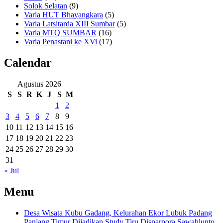
Solok Selatan
(9)
Varia HUT Bhayangkara
(5)
Varia Latsitarda XIII Sumbar
(5)
Varia MTQ SUMBAR
(16)
Varia Penastani ke XVi
(17)
Calendar
Agustus 2026
S
S
R
K
J
S
M
1
2
3
4
5
6
7
8
9
10
11
12
13
14
15
16
17
18
19
20
21
22
23
24
25
26
27
28
29
30
31
« Jul
Menu
Desa Wisata Kubu Gadang, Kelurahan Ekor Lubuk Padang
Panjang Timur Dijadikan Study Tiru Disparpora Sawahlunto