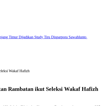
jang Timur Dijadikan Study Tiru Disparpora Sawahlunto
leksi Wakaf Hafizh
an Rambatan ikut Seleksi Wakaf Hafizh