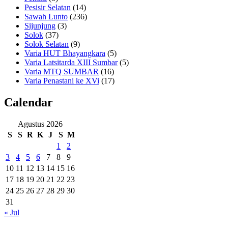
Pesisir Selatan
(14)
Sawah Lunto
(236)
Sijunjung
(3)
Solok
(37)
Solok Selatan
(9)
Varia HUT Bhayangkara
(5)
Varia Latsitarda XIII Sumbar
(5)
Varia MTQ SUMBAR
(16)
Varia Penastani ke XVi
(17)
Calendar
Agustus 2026
S
S
R
K
J
S
M
1
2
3
4
5
6
7
8
9
10
11
12
13
14
15
16
17
18
19
20
21
22
23
24
25
26
27
28
29
30
31
« Jul