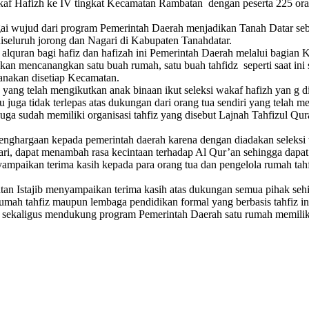
af Hafizh ke IV tingkat Kecamatan Rambatan dengan peserta 225 or
gai wujud dari program Pemerintah Daerah menjadikan Tanah Datar seb
diseluruh jorong dan Nagari di Kabupaten Tanahdatar.
lquran bagi hafiz dan hafizah ini Pemerintah Daerah melalui bagian K
n mencanangkan satu buah rumah, satu buah tahfidz seperti saat ini se
anakan disetiap Kecamatan.
 yang telah mengikutkan anak binaan ikut seleksi wakaf hafizh yan g
u juga tidak terlepas atas dukungan dari orang tua sendiri yang telah
ga sudah memiliki organisasi tahfiz yang disebut Lajnah Tahfizul Qur
ghargaan kepada pemerintah daerah karena dengan diadakan seleksi w
ari, dapat menambah rasa kecintaan terhadap Al Qur’an sehingga dap
mpaikan terima kasih kepada para orang tua dan pengelola rumah tahf
stajib menyampaikan terima kasih atas dukungan semua pihak sehingg
h tahfiz maupun lembaga pendidikan formal yang berbasis tahfiz ini te
sekaligus mendukung program Pemerintah Daerah satu rumah memiliki 