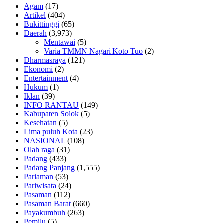
Agam
(17)
Artikel
(404)
Bukittinggi
(65)
Daerah
(3,973)
Mentawai
(5)
Varia TMMN Nagari Koto Tuo
(2)
Dharmasraya
(121)
Ekonomi
(2)
Entertainment
(4)
Hukum
(1)
Iklan
(39)
INFO RANTAU
(149)
Kabupaten Solok
(5)
Kesehatan
(5)
Lima puluh Kota
(23)
NASIONAL
(108)
Olah raga
(31)
Padang
(433)
Padang Panjang
(1,555)
Pariaman
(53)
Pariwisata
(24)
Pasaman
(112)
Pasaman Barat
(660)
Payakumbuh
(263)
Pemilu
(5)