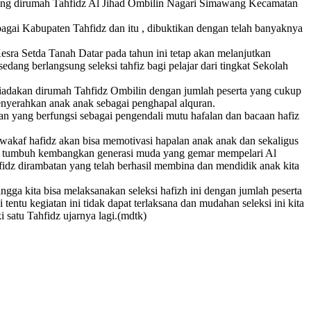
ang dirumah Tahfidz Al Jihad Ombilin Nagari Simawang Kecamatan
agai Kabupaten Tahfidz dan itu , dibuktikan dengan telah banyaknya
esra Setda Tanah Datar pada tahun ini tetap akan melanjutkan
dang berlangsung seleksi tahfiz bagi pelajar dari tingkat Sekolah
 diadakan dirumah Tahfidz Ombilin dengan jumlah peserta yang cukup
 menyerahkan anak anak sebagai penghapal alquran.
an yang berfungsi sebagai pengendali mutu hafalan dan bacaan hafiz
akaf hafidz akan bisa memotivasi hapalan anak anak dan sekaligus
at tumbuh kembangkan generasi muda yang gemar mempelari Al
idz dirambatan yang telah berhasil membina dan mendidik anak kita
a kita bisa melaksanakan seleksi hafizh ini dengan jumlah peserta
ntu kegiatan ini tidak dapat terlaksana dan mudahan seleksi ini kita
satu Tahfidz ujarnya lagi.(mdtk)