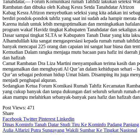
Tanahdatar,— Forum Komunikasi rumah Tahfidz lakukan seleksi Wak
Rambatan dan dibuka oleh Kabag Kesra Setda Tanahdatar Afrizon
Kabag Kesra Afrizon menyebutkan seleksi yang kita adakan ini seba
berdiri pondok-pondok tahfiz yang saat ini sudah ada hampir merata 
Karena itulah untuk lebih mengoptimalkan dan meningkatkan hafalan a
program wakaf Havidz tingkat Kabupaten Tanahdatar dan sekaligus aka
Dasar sampai tingkat SLTA se Kabupaten Tanah Datar yang kita laks
Alhamdulilah kita sangat mengaspresiasi kepada rumah rumah tahfidz
banyak mencapai 225 orang dan capaian ini sangat luar biasa dan tent
Kemudian Dalam rangka menjaga mutu bacaan para hafiz ini daerah ju
dan hafizah
Camat Rambatan Dra Liza Martini menyampaikan terima kasih dan pen
mengamalkan dan menghayati Al Qur’an dalam kehidupan sehari – h
Qur’an sebagai pedoman hidup Umat Islam. Disamping itu juga menya
menjadi penghapal alquran.
Sedangkan Ketua Forum Komikasi Rumah Tahfiz Kecamatan Rambatan I
yang cukup banyak dan tanpa dukungan dari seluruh seluruh rumah-ruma
akan mampu melahirkan sebanyak-banyak para hafiz dan hafizah dan 
Post Views:
471
Share
Facebook
Twitter
Pinterest
Linkedin
Navigasi
Dinas Kominfo Tanah Datar Studi Tiru Ke Kominfo Padang Panjang
Aulia Alfarizi Putra Sungayang Wakili Sumbar Ke Tingkat Nasional
pos