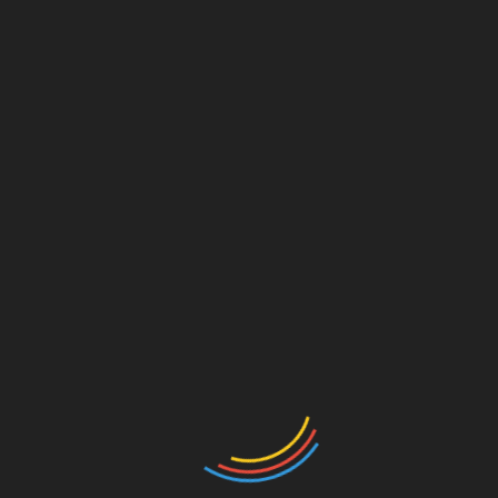
diproses selama satu bulan oleh Bupati Tanahdatar
melalui Panitia Kabupaten namun jika tidak puas, juga
masing calon tersebut masih diberikan kesempatan
untuk mengugat di PTUN. (mdtk)
Post Views:
456
SHARE
Facebook
Twitter
Pinterest
Linkedin
Navigasi
Luar Biasa, Santri Diniyah Puteri Padang
Panjang Gelar Display Proyek
pos
Luar Biasa, Siswa SMPN 3 Batusangkar Juara