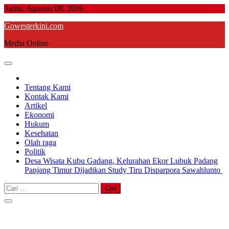
Skip
Sabtu, Agustus 08, 2026
to
Gowesterkini.com
content
Media Online
Tentang Kami
Kontak Kami
Artikel
Ekonomi
Hukum
Kesehatan
Olah raga
Politik
Desa Wisata Kubu Gadang, Kelurahan Ekor Lubuk Padang
Panjang Timur Dijadikan Study Tiru Disparpora Sawahlunto
Cari
untuk: