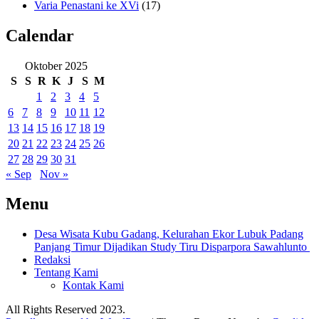
Varia Penastani ke XVi
(17)
Calendar
Oktober 2025
S
S
R
K
J
S
M
1
2
3
4
5
6
7
8
9
10
11
12
13
14
15
16
17
18
19
20
21
22
23
24
25
26
27
28
29
30
31
« Sep
Nov »
Menu
Desa Wisata Kubu Gadang, Kelurahan Ekor Lubuk Padang
Panjang Timur Dijadikan Study Tiru Disparpora Sawahlunto
Redaksi
Tentang Kami
Kontak Kami
All Rights Reserved 2023.