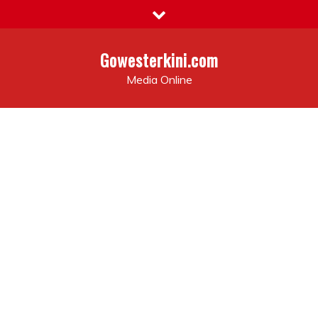
Skip
to
content
Gowesterkini.com
Media Online