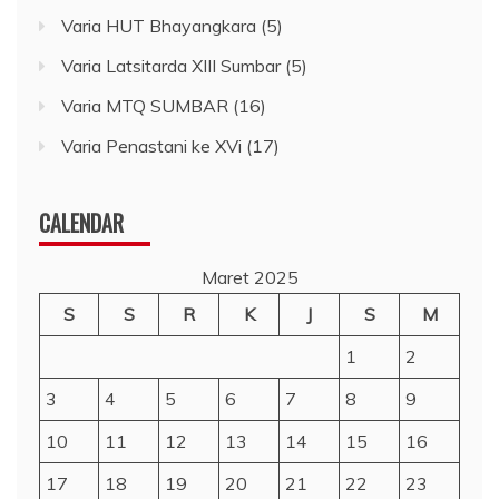
Varia HUT Bhayangkara
(5)
Varia Latsitarda XIII Sumbar
(5)
Varia MTQ SUMBAR
(16)
Varia Penastani ke XVi
(17)
CALENDAR
Maret 2025
S
S
R
K
J
S
M
1
2
3
4
5
6
7
8
9
10
11
12
13
14
15
16
17
18
19
20
21
22
23