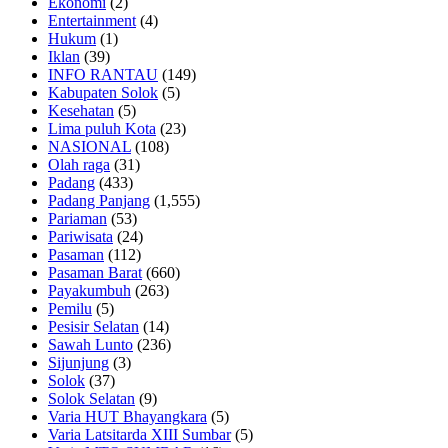
Ekonomi
(2)
Entertainment
(4)
Hukum
(1)
Iklan
(39)
INFO RANTAU
(149)
Kabupaten Solok
(5)
Kesehatan
(5)
Lima puluh Kota
(23)
NASIONAL
(108)
Olah raga
(31)
Padang
(433)
Padang Panjang
(1,555)
Pariaman
(53)
Pariwisata
(24)
Pasaman
(112)
Pasaman Barat
(660)
Payakumbuh
(263)
Pemilu
(5)
Pesisir Selatan
(14)
Sawah Lunto
(236)
Sijunjung
(3)
Solok
(37)
Solok Selatan
(9)
Varia HUT Bhayangkara
(5)
Varia Latsitarda XIII Sumbar
(5)