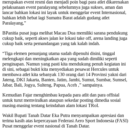
merupakan event resmi dan menjadi poin bagi para atlet dikarenakan
pelaksanaan event paralayang sebelumnya juga sukses, aman dan
lancar bahkan lokasi ini layak untuk menggelar event Internasional,
bahkan lebih hebat lagi Sumatra Barat adalah gudang atlet
Paralayang,”
BPanitia pusat juga melihat Macau Dua memiliki sarana pendukung
cukup baik, seperti akses jalan ke lokasi take off, arena landing juga
cukup baik serta pemandangan yang tak kalah indah.
“Tiga elemen penunjang utama sudah dipenuhi disini, tinggal
melengkapi dan meningkatkan apa yang sudah dimiliki seperti
penginapan. Namun yang pasti kita mendukung penuh kegiatan ini
di sini, sebagai bukti kita menyediakan pesawat Hercules untuk
membawa atlet kita sebanyak 130 orang dari 14 Provinsi yakni dari
Jateng, DKI Jakarta, Banten, Jatim, Jambi, Sumut, Sumbar, Sumsel,
Jabar, Bali, Jogya, Sulteng, Papua, Aceh ,” sampainya.
Kemudian Fajar menghimbau kepada para atlit dan para offisial
untuk turut memviralkan ataupun sekedar posting dimedia sosial
masing-masing tentang keindahan alam lokasi TRoI.
Wakil Bupati Tanah Datar Eka Putra menyampaikan apresiasi dan
terima kasih atas kepercayaan Federasi Aero Sport Indonesia (FASI)
Pusat menggelar event nasional di Tanah Datar.