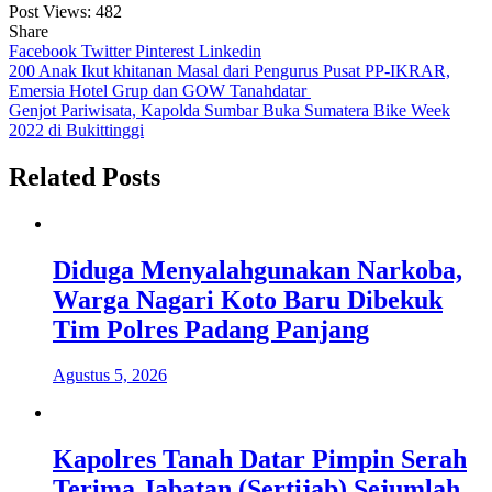
Post Views:
482
Share
Facebook
Twitter
Pinterest
Linkedin
Navigasi
200 Anak Ikut khitanan Masal dari Pengurus Pusat PP-IKRAR,
Emersia Hotel Grup dan GOW Tanahdatar
pos
Genjot Pariwisata, Kapolda Sumbar Buka Sumatera Bike Week
2022 di Bukittinggi
Related Posts
Diduga Menyalahgunakan Narkoba,
Warga Nagari Koto Baru Dibekuk
Tim Polres Padang Panjang
Agustus 5, 2026
Kapolres Tanah Datar Pimpin Serah
Terima Jabatan (Sertijab) Sejumlah