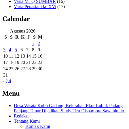
Varia MTQ SUMBAR
(16)
Varia Penastani ke XVi
(17)
Calendar
Agustus 2026
S
S
R
K
J
S
M
1
2
3
4
5
6
7
8
9
10
11
12
13
14
15
16
17
18
19
20
21
22
23
24
25
26
27
28
29
30
31
« Jul
Menu
Desa Wisata Kubu Gadang, Kelurahan Ekor Lubuk Padang
Panjang Timur Dijadikan Study Tiru Disparpora Sawahlunto
Redaksi
Tentang Kami
Kontak Kami